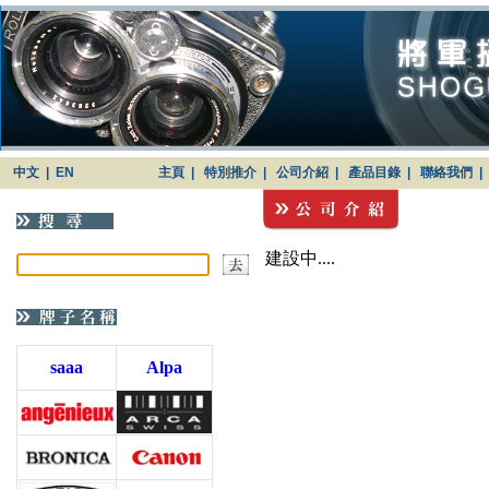
中文
|
EN
主頁
|
特別推介
|
公司介紹
|
產品目錄
|
聯絡我們
|
建設中....
saaa
Alpa