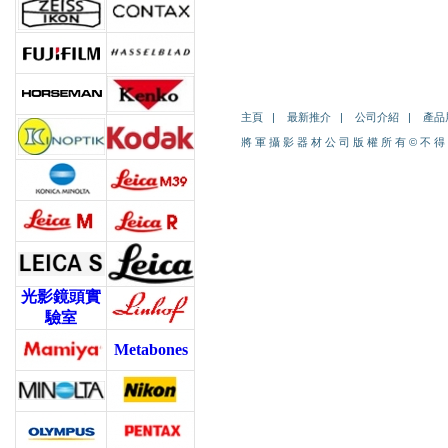
主頁
|
最新推介
|
公司介紹
|
產品
將 軍 攝 影 器 材 公 司 版 權 所 有
©
不 得
光影鏡頭實
驗室
Metabones