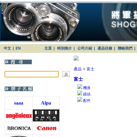
中文
|
EN
主頁
|
特別推介
|
公司介紹
|
產品目錄
|
聯絡我們
|
產品
>
富士
富士
機身
鏡頭
配件
saaa
Alpa