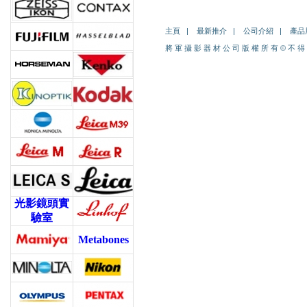
主頁
|
最新推介
|
公司介紹
|
產品
將 軍 攝 影 器 材 公 司 版 權 所 有
©
不 得
光影鏡頭實
驗室
Metabones