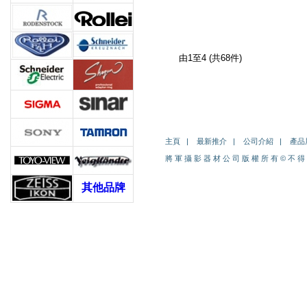
由1至4 (共68件)
主頁
|
最新推介
|
公司介紹
|
產品
將 軍 攝 影 器 材 公 司 版 權 所 有
©
不 得
其他品牌