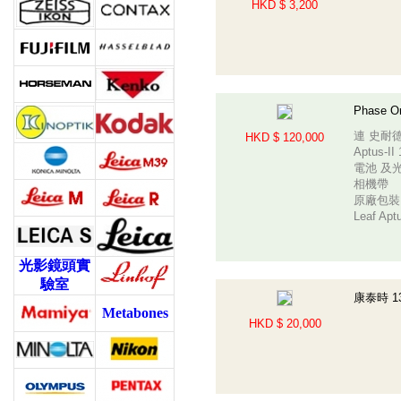
HKD $ 3,200
Phase O
連 史耐德 
HKD $ 120,000
Aptus-II
電池 及
相機帶
原廠包裝
Leaf Ap
光影鏡頭實
驗室
康泰時 13
Metabones
HKD $ 20,000