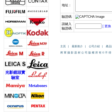
地址：
驗證碼:
請鍵入
[ 更換
驗證碼:
主頁
|
最新推介
|
公司介紹
|
產品
將 軍 攝 影 器 材 公 司 版 權 所 有
©
不 得
光影鏡頭實
驗室
Metabones