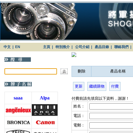
中文
|
EN
主頁
|
特別推介
|
公司介紹
|
產品目錄
|
聯絡我們
|
刪除
產品名稱
更新
繼續購物
付費
saaa
Alpa
付費前請先填寫以下資料，謝謝！
姓名：
電話：
電郵：