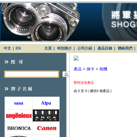
中文
|
EN
主頁
|
特別推介
|
公司介紹
|
產品目錄
|
聯絡我們
|
產品
>
徠卡
>
相機
暫時沒有產品
由 0 至 0 ( 總供0 個產品 )
saaa
Alpa