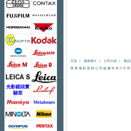
主頁
|
最新推介
|
公司介紹
|
產品
將 軍 攝 影 器 材 公 司 版 權 所 有
©
不 得
光影鏡頭實
驗室
Metabones